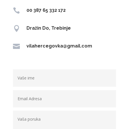

00 387 65 332 172

Dražin Do, Trebinje

vilahercegovka@gmail.com