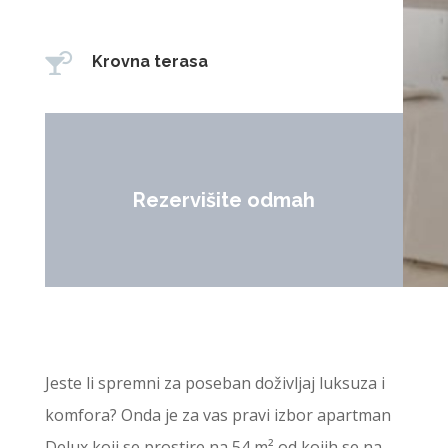

Krovna terasa
Rezervišite odmah
Jeste li spremni za poseban doživljaj luksuza i
komfora? Onda je za vas pravi izbor apartman
Delux koji se prostire na 54 m² od kojih se na