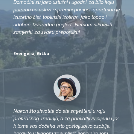
Domaćini su jako uslužni i ugodni, za bilo koju
potrebu na usluzi i spremni pomoći, apartman je
izuzetno čist, toplinski izoliran, jako topao i
udoban. Izvaredan pogled. Nemam nikakvih
zamjerki, za svaku preporuku!
Evengelia, Grčka
Nakon što shvatite da ste smješteni u raju
prekrasnog Trebinja, a za prihvatljivu cijenu i još
k tome vas dočeka vrlo gostoljubivo osoblje,
boravite u lijepom zanimljivo koncipiranom