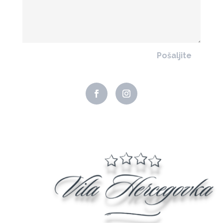
Pošaljite