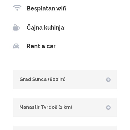

Besplatan wifi

Čajna kuhinja

Rent a car
Grad Sunca (800 m)
Manastir Tvrdoš (1 km)