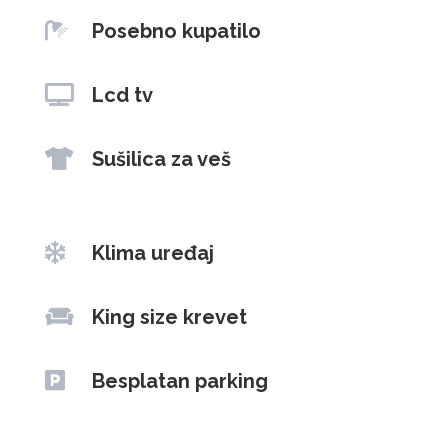

Posebno kupatilo

Lcd tv

Sušilica za veš

Klima uređaj

King size krevet

Besplatan parking