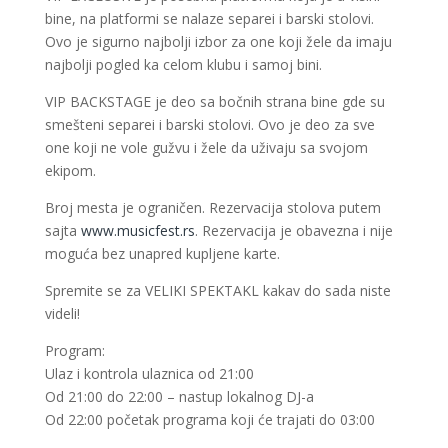
bine, na platformi se nalaze separei i barski stolovi.
Ovo je sigurno najbolji izbor za one koji žele da imaju
najbolji pogled ka celom klubu i samoj bini.
VIP BACKSTAGE je deo sa bočnih strana bine gde su
smešteni separei i barski stolovi. Ovo je deo za sve
one koji ne vole gužvu i žele da uživaju sa svojom
ekipom.
Broj mesta je ograničen. Rezervacija stolova putem
sajta
www.musicfest.rs
. Rezervacija je obavezna i nije
moguća bez unapred kupljene karte.
Spremite se za VELIKI SPEKTAKL kakav do sada niste
videli!
Program:
Ulaz i kontrola ulaznica od 21:00
Od 21:00 do 22:00 – nastup lokalnog DJ-a
Od 22:00 početak programa koji će trajati do 03:00