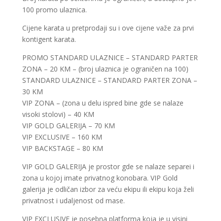
100 promo ulaznica.
Cijene karata u pretprodaji su i ove cijene važe za prvi
kontigent karata.
PROMO STANDARD ULAZNICE – STANDARD PARTER
ZONA – 20 KM – (broj ulaznica je ograničen na 100)
STANDARD ULAZNICE – STANDARD PARTER ZONA –
30 KM
VIP ZONA – (zona u delu ispred bine gde se nalaze
visoki stolovi) – 40 KM
VIP GOLD GALERIJA – 70 KM
VIP EXCLUSIVE – 160 KM
VIP BACKSTAGE – 80 KM
VIP GOLD GALERIJA je prostor gde se nalaze separei i
zona u kojoj imate privatnog konobara. VIP Gold
galerija je odličan izbor za veću ekipu ili ekipu koja želi
privatnost i udaljenost od mase.
VIP EXCLUSIVE je posebna platforma koja je u visini