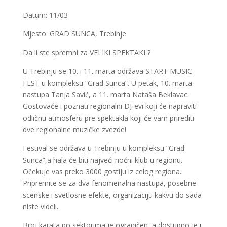
Datum:
11/03
Mjesto:
GRAD SUNCA, Trebinje
Da li ste spremni za VELIKI SPEKTAKL?
U Trebinju se 10. i 11. marta održava START MUSIC
FEST u kompleksu “Grad Sunca”. U petak, 10. marta
nastupa Tanja Savić, a 11. marta Nataša Beklavac.
Gostovaće i poznati regionalni DJ-evi koji će napraviti
odličnu atmosferu pre spektakla koji će vam prirediti
dve regionalne muzičke zvezde!
Festival se održava u Trebinju u kompleksu “Grad
Sunca”,a hala će biti najveći noćni klub u regionu.
Očekuje vas preko 3000 gostiju iz celog regiona.
Pripremite se za dva fenomenalna nastupa, posebne
scenske i svetlosne efekte, organizaciju kakvu do sada
niste videli.
Broj karata po sektorima je ograničen, a dostupno je i